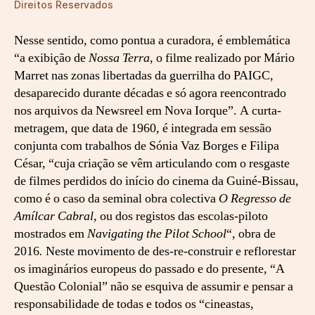
Direitos Reservados
i
ç
Nesse sentido, como pontua a curadora, é emblemática
ã
o
“a exibição de
Nossa Terra
, o filme realizado por Mário
d
Marret nas zonas libertadas da guerrilha do PAIGC,
o
desaparecido durante décadas e só agora reencontrado
f
nos arquivos da Newsreel em Nova Iorque”. A curta-
e
metragem, que data de 1960, é integrada em sessão
s
conjunta com trabalhos de Sónia Vaz Borges e Filipa
t
César, “cuja criação se vêm articulando com o resgaste
i
v
de filmes perdidos do início do cinema da Guiné-Bissau,
a
como é o caso da seminal obra colectiva
O Regresso de
l
Amílcar Cabral
, ou dos registos das escolas-piloto
mostrados em
Navigating the Pilot School
“, obra de
2016
.
Neste movimento de des-re-construir e reflorestar
os imaginários europeus do passado e do presente, “A
Questão Colonial” não se esquiva de assumir e pensar a
responsabilidade de todas e todos os “cineastas,