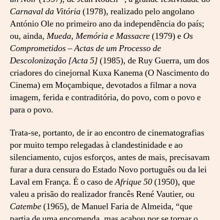
e
Carnaval da Vitória
(1978), realizado pelo angolano
t
António Ole no primeiro ano da independência do país;
i
ou, ainda,
Mueda, Memória e Massacre
(1979) e
Os
v
a
Comprometidos – Actas de um Processo de
d
Descolonização [Acta 5]
(1985), de Ruy Guerra, um dos
e
criadores do cinejornal Kuxa Kanema (O Nascimento do
d
Cinema) em Moçambique, devotados a filmar a nova
i
imagem, ferida e contraditória, do povo, com o povo e
c
para o povo.
a
d
Trata-se, portanto, de ir ao encontro de cinematografias
a
a
por muito tempo relegadas à clandestinidade e ao
c
silenciamento, cujos esforços, antes de mais, precisavam
i
furar a dura censura do Estado Novo português ou da lei
n
Laval em França. É o caso de
Afrique 50
(1950), que
e
valeu a prisão do realizador francês René Vautier, ou
m
Catembe
(1965), de Manuel Faria de Almeida, “que
a
partia de uma encomenda, mas acabou por se tornar o
s