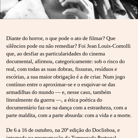
a
l
n
o
D
o
Diante do horror, o que pode o ato de filmar? Que
c
silêncios pode ou não remediar? Foi Jean Louis-Comolli
l
que, ao desfiar as particularidades do cinema
i
documental, afirmou, categoricamente: sob o risco do
s
real, com todas as suas dobras, fissuras, resíduos e
b
escórias, a sua maior obrigação é a de criar. Num jogo
o
a
contínuo entre o aproximar-se e o esquivar-se das
’
armadilhas do mundo — e, nesse caso, também
2
literalmente da guerra —, a ética poética do
2
documentário faz-se na dança com a estranheza, com a
:
parte maldita, com a parte absurda: com a vida e a morte.
a
c
De 6 a 16 de outubro, na 20ª edição do Doclisboa, e
u
integrada na programação da Temporada Portugal-
r