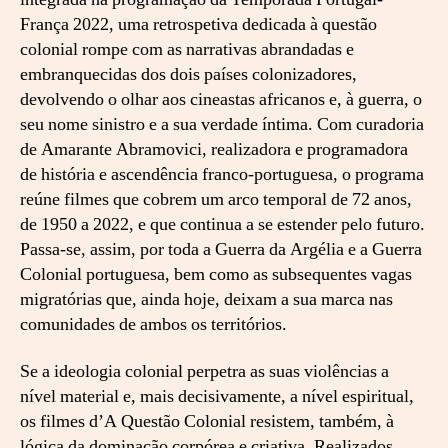
a
França 2022, uma retrospetiva dedicada à questão
d
colonial rompe com as narrativas abrandadas e
o
embranquecidas dos dois países colonizadores,
r
devolvendo o olhar aos cineastas africanos e, à guerra, o
a
seu nome sinistro e a sua verdade íntima. Com curadoria
A
de Amarante Abramovici, realizadora e programadora
m
de história e ascendência franco-portuguesa, o programa
a
reúne filmes que cobrem um arco temporal de 72 anos,
r
a
de 1950 a 2022, e que continua a se estender pelo futuro.
n
Passa-se, assim, por toda a Guerra da Argélia e a Guerra
t
Colonial portuguesa, bem como as subsequentes vagas
e
migratórias que, ainda hoje, deixam a sua marca nas
A
comunidades de ambos os territórios.
b
r
Se a ideologia colonial perpetra as suas violências a
a
nível material e, mais decisivamente, a nível espiritual,
m
o
os filmes d’A Questão Colonial resistem, também, à
v
lógica da dominação corpórea e criativa. Realizados