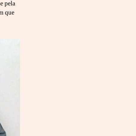
e pela
om que