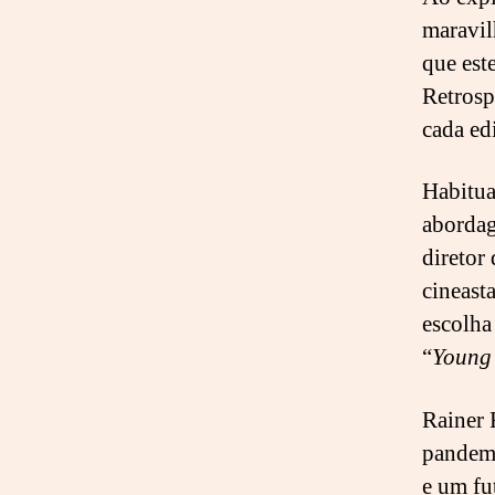
maravil
que est
Retrosp
cada ed
Habitua
abordag
diretor
cineast
escolha
“
Young 
Rainer R
pandemi
e um fu