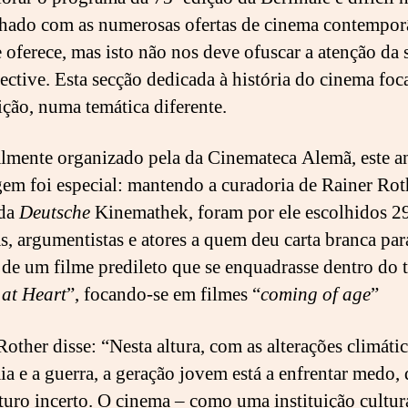
hado com as numerosas ofertas de cinema contempo
e oferece, mas isto não nos deve ofuscar a atenção da 
ective. Esta secção dedicada à história do cinema foc
ição, numa temática diferente.
lmente organizado pela da Cinemateca Alemã, este a
em foi especial: mantendo a curadoria de Rainer Rot
 da
Deutsche
Kinemathek, foram por ele escolhidos 2
as, argumentistas e atores a quem deu carta branca par
 de um filme predileto que se enquadrasse dentro do 
at Heart
”, focando-se em filmes “
coming of age
”
other disse: “Nesta altura, com as alterações climátic
a e a guerra, a geração jovem está a enfrentar medo,
turo incerto. O cinema – como uma instituição cultur