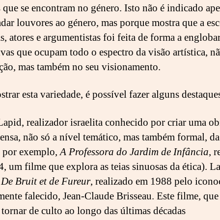
 que se encontram no género. Isto não é indicado ap
adar louvores ao género, mas porque mostra que a es
s, atores e argumentistas foi feita de forma a engloba
ivas que ocupam todo o espectro da visão artística, n
ação, mas também no seu visionamento.
strar esta variedade, é possível fazer alguns destaque
apid, realizador israelita conhecido por criar uma ob
ensa, não só a nível temático, mas também formal, da
, por exemplo,
A Professora do Jardim de Infância
, 
, um filme que explora as teias sinuosas da ética). L
e
De Bruit et de Fureur
, realizado em 1988 pelo iconoc
mente falecido, Jean-Claude Brisseau. Este filme, que
 tornar de culto ao longo das últimas décadas