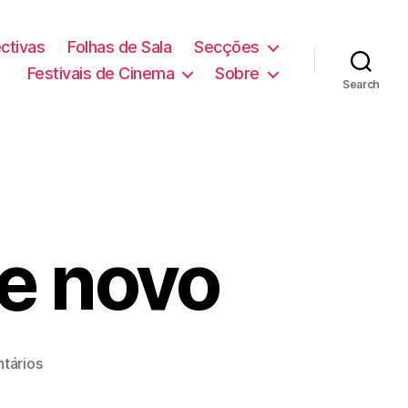
ctivas
Folhas de Sala
Secções
Festivais de Cinema
Sobre
Search
de novo
em
tários
B
e