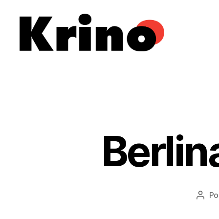
Krino
IFILNOVA
Berlin
Po
Auto
do