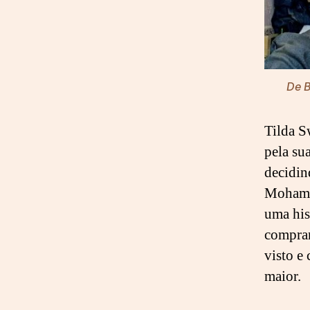
De B
Tilda S
pela sua
decidi
Mohamma
uma his
comprar
visto e
maior.