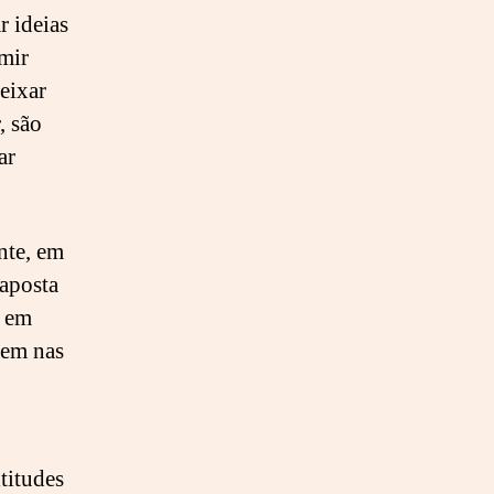
r ideias
mir
eixar
, são
ar
nte, em
 aposta
a em
rem nas
titudes