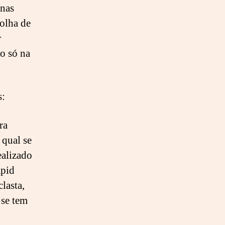
enas
colha de
r
ão só na
s:
ra
 qual se
realizado
apid
lasta,
 se tem