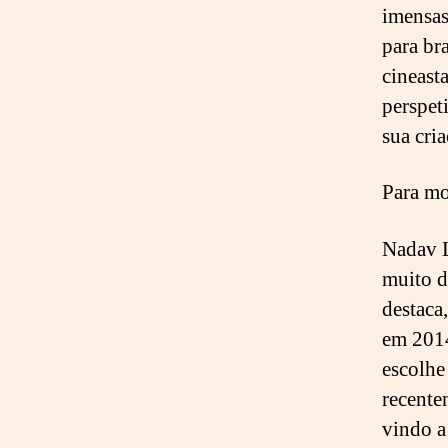
imensas
para br
cineasta
perspet
sua cri
Para mo
Nadav L
muito d
destaca
em 2014
escolh
recente
vindo a