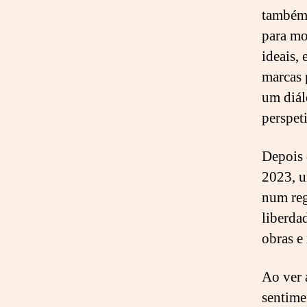
também 
para mo
ideais,
marcas 
um diál
perspet
Depois 
2023, u
num reg
liberda
obras e
Ao ver 
sentime