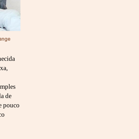
sange
hecida
ixa,
imples
da de
e pouco
co