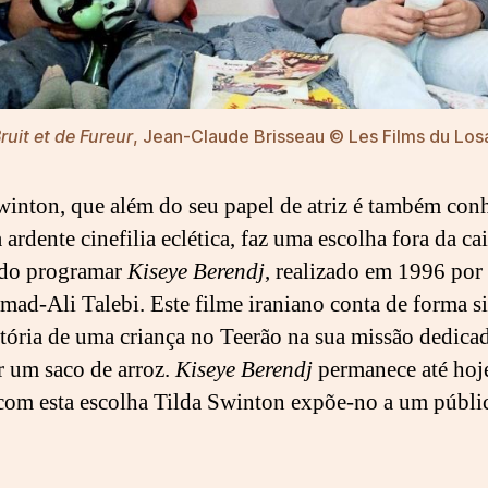
ruit et de Fureur
, Jean-Claude Brisseau © Les Films du Lo
winton, que além do seu papel de atriz é também con
 ardente cinefilia eclética, faz uma escolha fora da ca
ndo programar
Kiseye Berendj
, realizado em 1996 por
d-Ali Talebi. Este filme iraniano conta de forma s
tória de uma criança no Teerão na sua missão dedica
 um saco de arroz.
Kiseye Berendj
permanece até hoj
 com esta escolha Tilda Swinton expõe-no a um públi