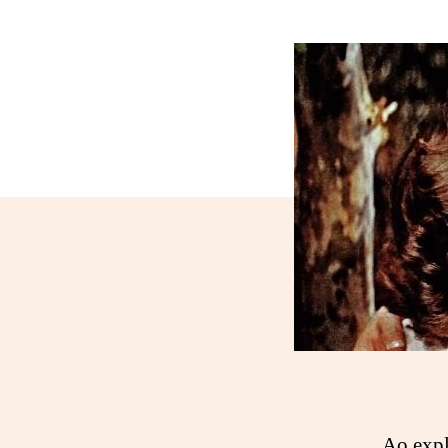
artig
Ao expl