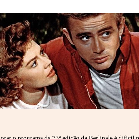
o
artigo
orar o programa da 73ª edição da Berlinale é difícil n