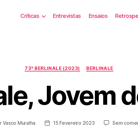
Críticas
Entrevistas
Ensaios
Retrospe
Categorias
73ª BERLINALE (2023)
BERLINALE
ale, Jovem 
r
Vasco Muralha
15 Fevereiro 2023
Sem comen
r
Data
do