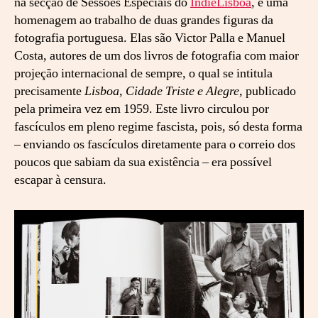
na secção de Sessões Especiais do
IndieLisboa
, é uma
e
homenagem ao trabalho de duas grandes figuras da
g
fotografia portuguesa. Elas são Victor Palla e Manuel
r
Costa, autores de um dos livros de fotografia com maior
e
projeção internacional de sempre, o qual se intitula
:
precisamente
Lisboa, Cidade Triste e Alegre,
publicado
U
pela primeira vez em 1959. Este livro circulou por
m
a
fascículos em pleno regime fascista, pois, só desta forma
C
– enviando os fascículos diretamente para o correio dos
i
poucos que sabiam da sua existência – era possível
d
escapar à censura.
a
d
e
D
e
s
p
e
r