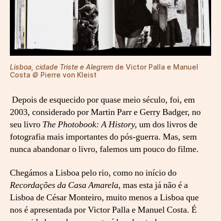
s
o
n
a
l
i
Lisboa, cidade Triste e Alegrem
de Victor Palla e Manuel
z
Costa
©
Pierre von Kleist
a
d
Depois de esquecido por quase meio século, foi, em
a
2003, considerado por Martin Parr e Gerry Badger, no
seu livro
The Photobook: A History,
um dos livros de
fotografia mais importantes do pós-guerra. Mas, sem
nunca abandonar o livro, falemos um pouco do filme.
Chegámos a Lisboa pelo rio, como no início do
Recordações da Casa Amarela,
mas esta já não é a
Lisboa de César Monteiro, muito menos a Lisboa que
nos é apresentada por Victor Palla e Manuel Costa. É