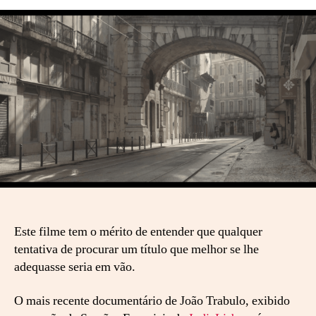
i
s
b
o
a
,
c
i
d
a
d
e
t
r
i
Este filme tem o mérito de entender que qualquer
s
tentativa de procurar um título que melhor se lhe
t
adequasse seria em vão.
e
e
a
O mais recente documentário de João Trabulo, exibido
l