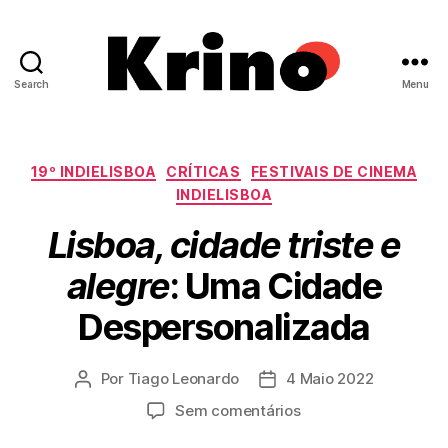
Search
Menu
Krino
IFILNOVA
Categorias
19º INDIELISBOA
CRÍTICAS
FESTIVAIS DE CINEMA
INDIELISBOA
Lisboa, cidade triste e
alegre
: Uma Cidade
Despersonalizada
Por
Tiago Leonardo
4 Maio 2022
Autor
Data
do
do
em
Sem comentários
artigo
artigo
L