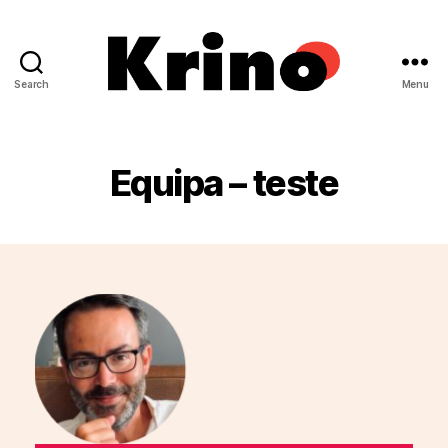
Search
Menu
Krino
IFILNOVA
Equipa – teste