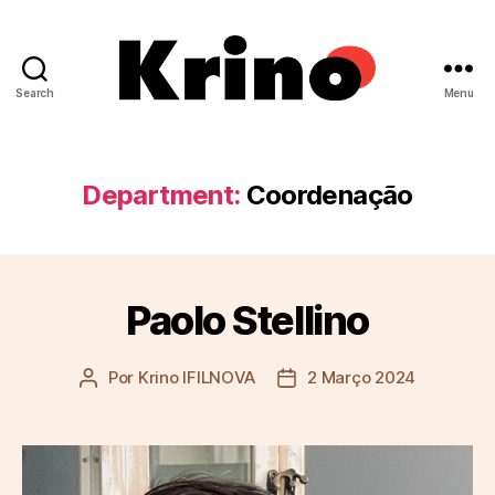
Search
Menu
Krino
IFILNOVA
Department:
Coordenação
Paolo Stellino
Por
Krino IFILNOVA
2 Março 2024
Autor
Data
do
do
artigo
artigo