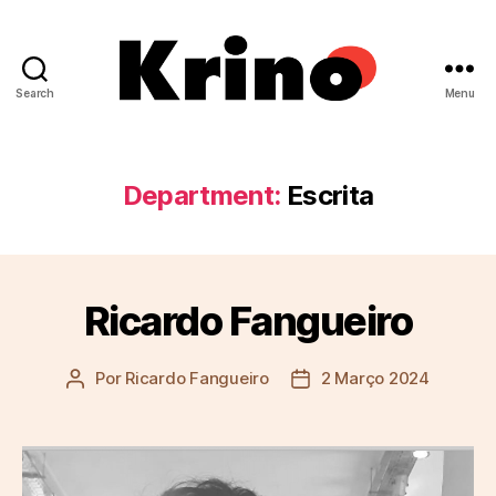
Search
Menu
Krino
IFILNOVA
Department:
Escrita
Ricardo Fangueiro
Por
Ricardo Fangueiro
2 Março 2024
Autor
Data
do
do
artigo
artigo