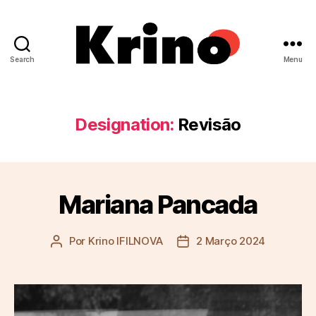
Search
Menu
Krino
IFILNOVA
Designation:
Revisão
Mariana Pancada
Por
Krino IFILNOVA
2 Março 2024
Autor
Data
do
do
artigo
artigo