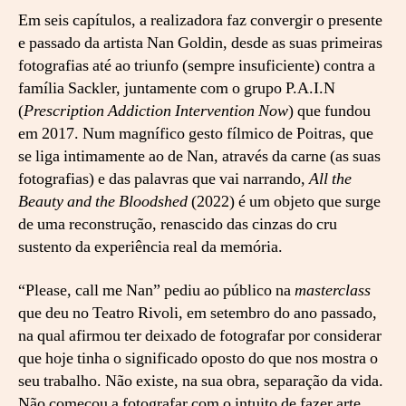
a
Em seis capítulos, a realizadora faz convergir o presente
e passado da artista Nan Goldin, desde as suas primeiras
fotografias até ao triunfo (sempre insuficiente) contra a
família Sackler, juntamente com o grupo P.A.I.N
(
Prescription Addiction Intervention Now
) que fundou
em 2017. Num magnífico gesto fílmico de Poitras, que
se liga intimamente ao de Nan, através da carne (as suas
fotografias) e das palavras que vai narrando,
All the
Beauty and the Bloodshed
(2022) é um objeto que surge
de uma reconstrução, renascido das cinzas do cru
sustento da experiência real da memória.
“Please, call me Nan” pediu ao público na
masterclass
que deu no Teatro Rivoli, em setembro do ano passado,
na qual afirmou ter deixado de fotografar por considerar
que hoje tinha o significado oposto do que nos mostra o
seu trabalho. Não existe, na sua obra, separação da vida.
Não começou a fotografar com o intuito de fazer arte