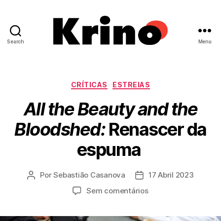
Search
Menu
Krino
IFILNOVA
Categorias
CRÍTICAS
ESTREIAS
All the Beauty and the
Bloodshed:
Renascer da
espuma
Por
Sebastião Casanova
17 Abril 2023
Autor
Data
do
do
em
Sem comentários
artigo
artigo
A
l