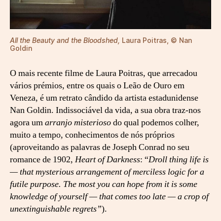
s
h
e
All the Beauty and the Bloodshed,
Laura Poitras, © Nan
d
Goldin
:
R
O mais recente filme de Laura Poitras, que arrecadou
e
vários prémios, entre os quais o Leão de Ouro em
n
a
Veneza, é um retrato cândido da artista estadunidense
s
Nan Goldin. Indissociável da vida, a sua obra traz-nos
c
agora um
arranjo misterioso
do qual podemos colher,
e
muito a tempo, conhecimentos de nós próprios
r
(aproveitando as palavras de Joseph Conrad no seu
d
romance de 1902,
Heart of Darkness
: “
Droll thing life is
a
— that mysterious arrangement of merciless logic for a
e
s
futile purpose. The most you can hope from it is some
p
knowledge of yourself — that comes too late — a crop of
u
unextinguishable regrets”
).
m