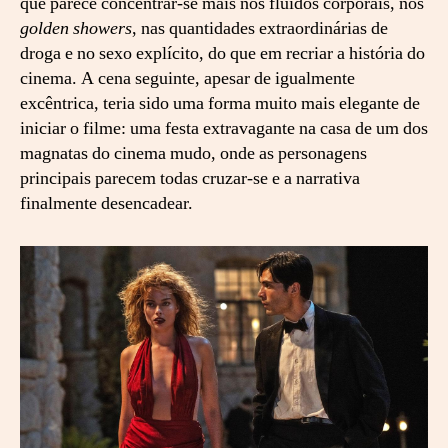
que parece concentrar-se mais nos fluídos corporais, nos
a
golden showers
, nas quantidades extraordinárias de
l
droga e no sexo explícito, do que em recriar a história do
t
cinema. A cena seguinte, apesar de igualmente
o
excêntrica, teria sido uma forma muito mais elegante de
d
iniciar o filme: uma festa extravagante na casa de um dos
e
C
magnatas do cinema mudo, onde as personagens
h
principais parecem todas cruzar-se e a narrativa
a
finalmente desencadear.
z
e
l
l
e