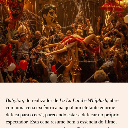
b
y
l
o
n
:
o
s
o
n
h
o
d
e
m
a
Babylon
, do realizador de
La La Land
e
Whiplash
, abre
s
com uma cena excêntrica na qual um elefante enorme
i
defeca para o ecrã, parecendo estar a defecar no próprio
a
d
espectador. Esta cena resume bem a essência do filme,
o