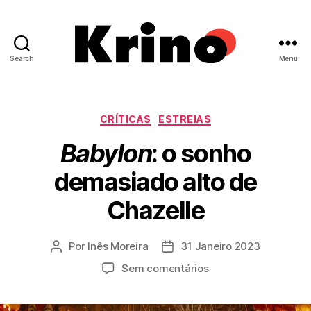
Search
Menu
Krino
IFILNOVA
Categorias
CRÍTICAS
ESTREIAS
Babylon
: o sonho
demasiado alto de
Chazelle
Por
Inês Moreira
31 Janeiro 2023
Autor
Data
do
do
em
Sem comentários
artigo
artigo
B
a