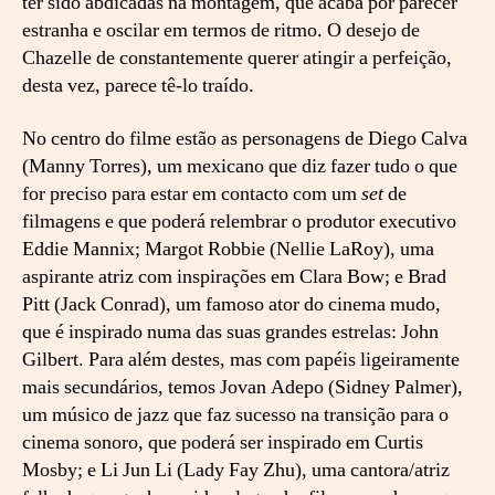
ter sido abdicadas na montagem, que acaba por parecer
estranha e oscilar em termos de ritmo. O desejo de
Chazelle de constantemente querer atingir a perfeição,
desta vez, parece tê-lo traído.
No centro do filme estão as personagens de Diego Calva
(Manny Torres), um mexicano que diz fazer tudo o que
for preciso para estar em contacto com um
set
de
filmagens e que poderá relembrar o produtor executivo
Eddie Mannix; Margot Robbie (Nellie LaRoy), uma
aspirante atriz com inspirações em Clara Bow; e Brad
Pitt (Jack Conrad), um famoso ator do cinema mudo,
que é inspirado numa das suas grandes estrelas: John
Gilbert. Para além destes, mas com papéis ligeiramente
mais secundários, temos Jovan Adepo (Sidney Palmer),
um músico de jazz que faz sucesso na transição para o
cinema sonoro, que poderá ser inspirado em Curtis
Mosby; e Li Jun Li (Lady Fay Zhu), uma cantora/atriz