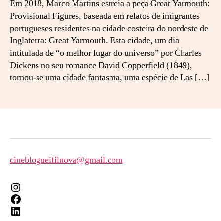
Em 2018, Marco Martins estreia a peça Great Yarmouth:
c
Provisional Figures, baseada em relatos de imigrantes
i
portugueses residentes na cidade costeira do nordeste de
e
d
Inglaterra: Great Yarmouth. Esta cidade, um dia
a
intitulada de “o melhor lugar do universo” por Charles
d
Dickens no seu romance David Copperfield (1849),
e
tornou-se uma cidade fantasma, uma espécie de Las […]
e
m
G
r
e
a
t
Y
cineblogueifilnova@gmail.com
a
r
Instagram
m
Facebook
o
LinkedIn
u