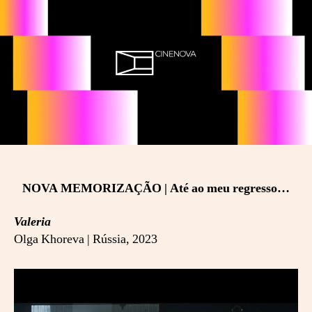
E
N
O
V
A
2
0
2
4
–
S
E
NOVA MEMORIZAÇÃO | Até ao meu regresso…
S
S
Valeria
Ã
O
Olga Khoreva | Rússia, 2023
#
2