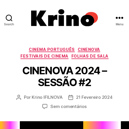
Search
Menu
Krino
IFILNOVA
Categorias
CINEMA PORTUGUÊS
CINENOVA
FESTIVAIS DE CINEMA
FOLHAS DE SALA
CINENOVA 2024 –
SESSÃO #2
Por
Krino IFILNOVA
21 Fevereiro 2024
Autor
Data
do
do
em
Sem comentários
artigo
artigo
C
I
N