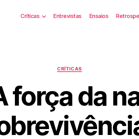
Críticas
Entrevistas
Ensaios
Retrospe
Categorias
CRÍTICAS
 A força da n
sobrevivênci