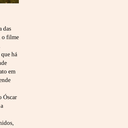
a das
 o filme
a
r que há
nde
iato em
cende
o Óscar
 a
nidos,