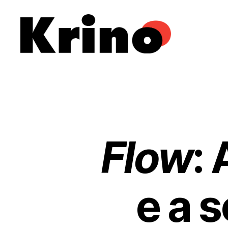
Krino
IFILNOVA
Flow
:
e a 