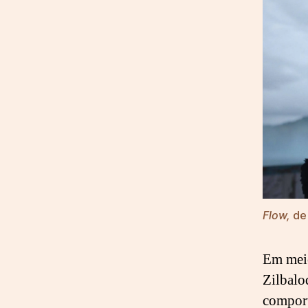
Flow,
de 
Em meio
Zilbalo
comport