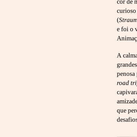
cor de 
curioso
(
Strau
e foi o
Animaç
A calma
grandes
penosa 
road tr
capivar
amizade
que per
desafios