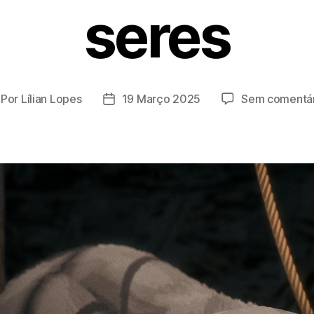
seres
Por
Lílian Lopes
19 Março 2025
Sem comentár
tor
Data
o
do
tigo
artigo