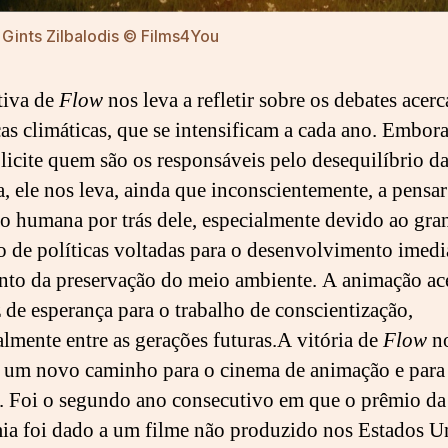
Gints Zilbalodis © Films4You
tiva de
Flow
nos leva a refletir sobre os debates acerc
s climáticas, que se intensificam a cada ano. Embora
licite quem são os responsáveis pelo desequilíbrio d
a, ele nos leva, ainda que inconscientemente, a pensa
 humana por trás dele, especialmente devido ao gra
 de políticas voltadas para o desenvolvimento imed
nto da preservação do meio ambiente. A animação a
 de esperança para o trabalho de conscientização,
almente entre as gerações futuras.A vitória de
Flow
n
 um novo caminho para o cinema de animação e para
. Foi o segundo ano consecutivo em que o prêmio da
a foi dado a um filme não produzido nos Estados U