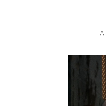
Au
d
ar