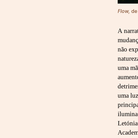
Flow,
de 
A narra
mudança
não exp
naturez
uma mão
aumento
detrime
uma luz
princip
ilumina
Letónia
Academi