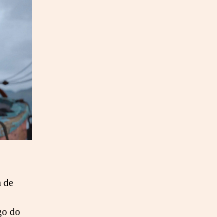
a de
go do