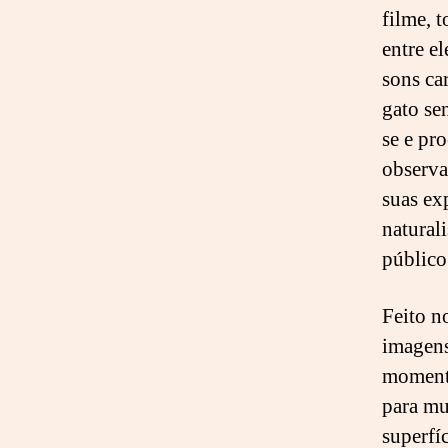
filme, 
entre e
sons ca
gato se
se e pr
observa
suas ex
natural
público 
Feito n
imagens
momento
para mu
superfí