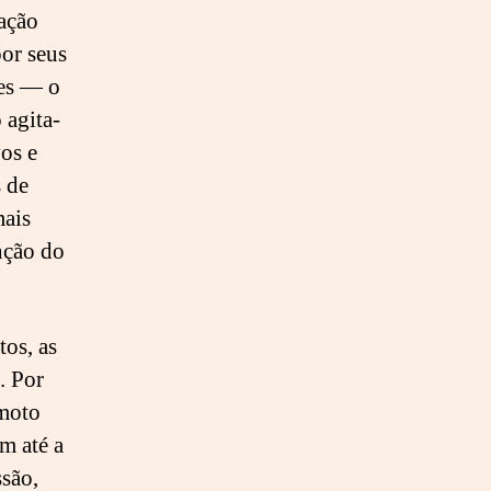
ração
or seus
des — o
 agita-
os e
 de
mais
nção do
os, as
. Por
emoto
m até a
ssão,