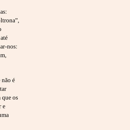
as:
oltrona”,
o
 até
ar-nos:
im,
e não é
tar
a que os
r e
numa