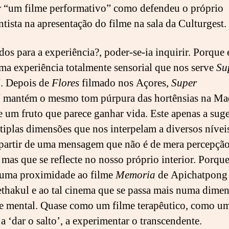
r “um filme performativo” como defendeu o próprio
tista na apresentação do filme na sala da Culturgest.
dos para a experiência?, poder-se-ia inquirir. Porque 
uma experiência totalmente sensorial que nos serve
Su
l
. Depois de
Flores
filmado nos Açores,
Super
l
mantém o mesmo tom púrpura das hortênsias na Mad
de um fruto que parece ganhar vida. Este apenas a sug
tiplas dimensões que nos interpelam a diversos nívei
 partir de uma mensagem que não é de mera percepçã
, mas que se reflecte no nosso próprio interior. Porqu
 uma proximidade ao filme
Memoria
de Apichatpong
thakul e ao tal cinema que se passa mais numa dime
 e mental. Quase como um filme terapêutico, como u
a ‘dar o salto’, a experimentar o transcendente.