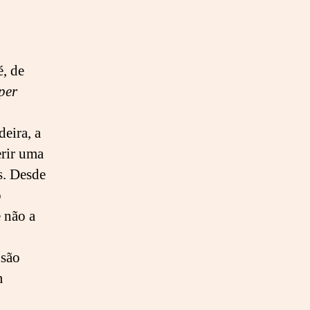
é, de
per
eira, a
erir uma
s. Desde
o
e não a
nsão
m