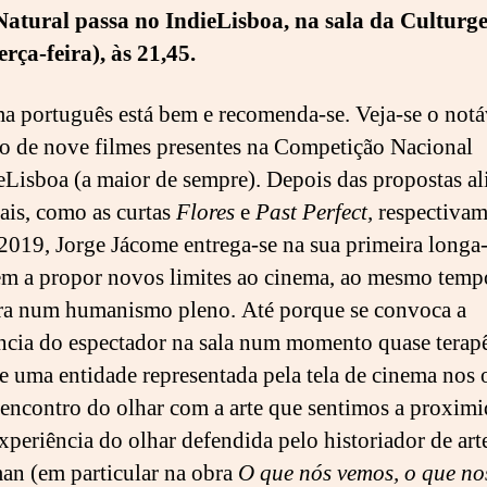
Natural passa no IndieLisboa
, na sala da Culturge
erça-feira), às 21,45.
a português está bem e recomenda-se. Veja-se o notá
o de nove filmes presentes na Competição Nacional
eLisboa (a maior de sempre). Depois das propostas al
nais, como as curtas
Flores
e
Past Perfect,
respectivam
2019, Jorge Jácome entrega-se na sua primeira longa
m a propor novos limites ao cinema, ao mesmo temp
a num humanismo pleno. Até porque se convoca a
ncia do espectador na sala num momento quase terapê
 uma entidade representada pela tela de cinema nos 
 encontro do olhar com a arte que sentimos a proxim
xperiência do olhar defendida pelo historiador de art
n (em particular na obra
O que nós vemos, o que no