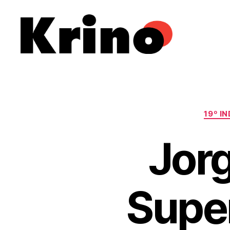
Krino
IFILNOVA
19º I
Jor
Super