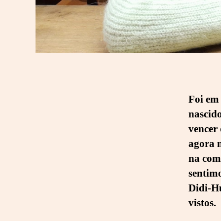
Foi em
nascido
vencer 
agora 
na comp
sentim
Didi-H
vistos.