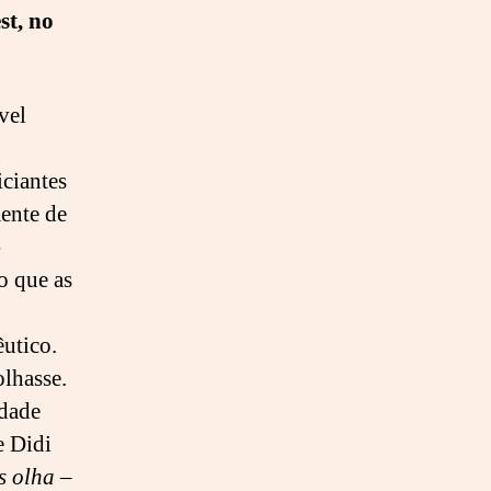
st, no
a
q
u
e
vel
r
e
iciantes
r
s
ente de
e
-
r
o que as
o
u
t
utico.
r
olhasse.
a
idade
c
e Didi
o
i
s olha –