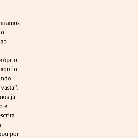
s
a
”
ntramos
do
 ao
próprio
 aquilo
tindo
 vasta”.
mos já
o e,
scrita
a
bou por