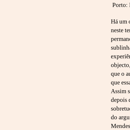
Porto:
Há um 
neste t
perman
sublinh
experiê
objecto
que o a
que ess
Assim s
depois 
sobretu
do argu
Mendes 