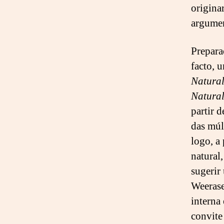
origina
argumen
Prepara
facto, 
Natura
Natura
partir 
das múl
logo, a
natural
sugerir
Weerase
interna
convite 