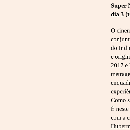
Super 
dia 3 (t
O cinem
conjunt
do Indi
e origi
2017 e 
metrage
enquadr
experiê
Como se
É neste
com a e
Huberma