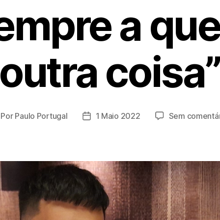
empre a que
outra coisa
Por
Paulo Portugal
1 Maio 2022
Sem comentár
tor
Data
o
do
tigo
artigo