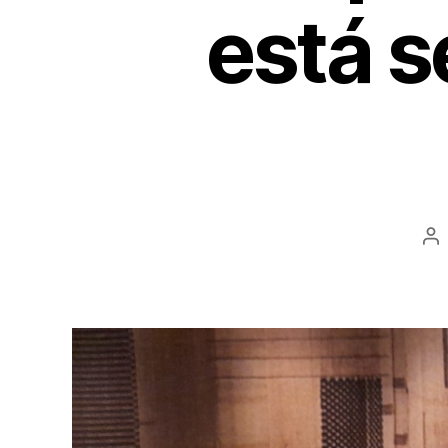
está s
Au
d
ar