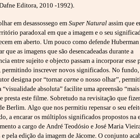
 Dafne Editora, 2010 -1992).
olhar em desassossego em
Super Natural
assim que e
erritório paradoxal em que a imagem e o seu significa
ecem em aberto. Um pouco como defende Huberman
ar que as imagens que são desencadeadas durante a
ncia entre sujeito e objecto passam a incorporar esse 
, permitindo inscrever novos significados. No fundo,
utor designa por “tornar
carne
o nosso olhar”, permi
a “visualidade absoluta” facilite uma apreensão “mais
e presta este filme. Sobretudo na revisitação que fize
de Berlim. Algo que nos permitiu repensar o seu efeit
do, a encarar os múltiplos significados propostos na e
mento a cargo de André Teodósio e José Maria Vieir
e pela edição da imagem de Jácome. O conjunto aca