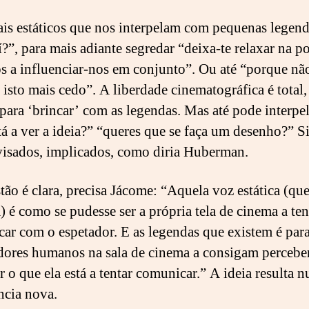
ais estáticos que nos interpelam com pequenas legend
í?”, para mais adiante segredar “deixa-te relaxar na p
s a influenciar-nos em conjunto”. Ou até “porque nã
 isto mais cedo”. A liberdade cinematográfica é total,
ara ‘brincar’ com as legendas. Mas até pode interpel
tá a ver a ideia?” “queres que se faça um desenho?” S
isados, implicados, como diria Huberman.
tão é clara, precisa Jácome: “Aquela voz estática (qu
 é como se pudesse ser a própria tela de cinema a ten
ar com o espetador. E as legendas que existem é par
dores humanos na sala de cinema a consigam percebe
r o que ela está a tentar comunicar.” A ideia resulta 
ncia nova.