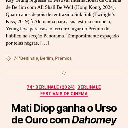
Ray Yeung regressa ao Festival Internacional de Cinema
q
de Berlim com All Shall Be Well (Hong Kong, 2024).
u
Quatro anos depois de ter trazido Suk Suk (Twilight’s
e
Kiss, 2019) à Alemanha para a sua estreia europeia,
m
Yeung leva para casa o terceiro lugar do Prémio do
n
Público na secção Panorama. Temporalmente espaçado
o
por telas negras, […]
s
t
o
74ªBerlinale
,
Berlim
,
Prémios
Etiquetas
r
n
a
m
Categorias
o
74ª BERLINALE (2024)
BERLINALE
s
FESTIVAIS DE CINEMA
d
Mati Diop ganha o Urso
e
p
de Ouro com
Dahomey
o
i