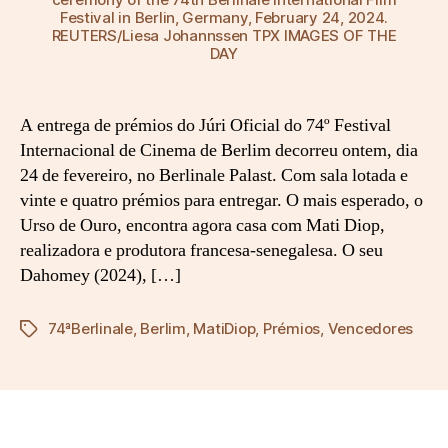
o
Festival in Berlin, Germany, February 24, 2024.
d
REUTERS/Liesa Johannssen TPX IMAGES OF THE
e
DAY
O
u
r
A entrega de prémios do Júri Oficial do 74º Festival
o
Internacional de Cinema de Berlim decorreu ontem, dia
c
24 de fevereiro, no Berlinale Palast. Com sala lotada e
o
vinte e quatro prémios para entregar. O mais esperado, o
m
D
Urso de Ouro, encontra agora casa com Mati Diop,
a
realizadora e produtora francesa-senegalesa. O seu
h
Dahomey (2024), […]
o
m
74ªBerlinale
,
Berlim
,
MatiDiop
,
Prémios
,
Vencedores
Etiquetas
e
y