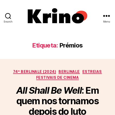
Search
Menu
Krino
IFILNOVA
Etiqueta:
Prémios
Categorias
74ª BERLINALE (2024)
BERLINALE
ESTREIAS
FESTIVAIS DE CINEMA
All Shall Be Well
: Em
quem nos tornamos
depois do luto