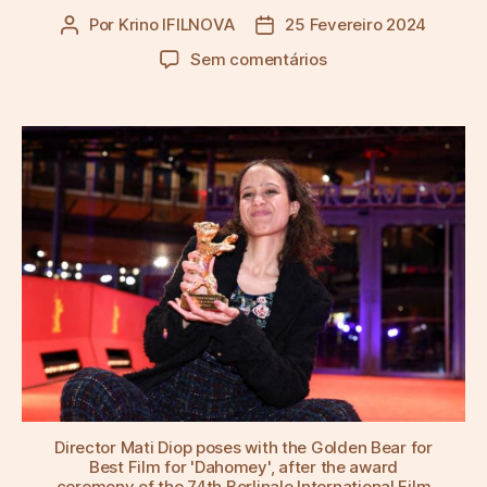
s
Por
Krino IFILNOVA
25 Fevereiro 2024
Autor
Data
d
do
do
o
em
Sem comentários
artigo
artigo
l
M
u
a
t
t
o
i
D
i
o
p
g
a
n
h
a
o
U
r
Director Mati Diop poses with the Golden Bear for
s
Best Film for 'Dahomey', after the award
ceremony of the 74th Berlinale International Film