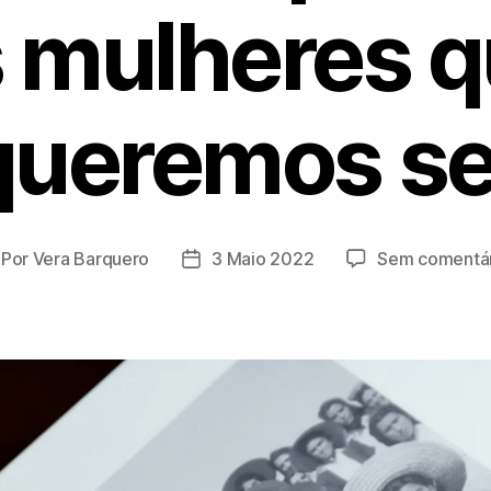
 mulheres 
queremos se
Por
Vera Barquero
3 Maio 2022
Sem comentár
tor
Data
o
do
tigo
artigo