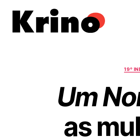
Krino
IFILNOVA
19º I
Um Nom
as mul