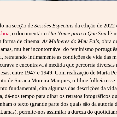
do na secção de
Sessões Especiais
da edição de 2022
sboa
, o documentário
Um Nome para o Que Sou
lê-n
m forma de cinema:
As Mulheres do Meu País
, obra q
amas, mulher incontornável do feminismo português
u, retratando intimamente as condições de vida das m
curava e encontrava à medida que percorria diversas 
esas, entre 1947 e 1949. Com realização de Marta Pe
to de Susana Moreira Marques, o filme folheia esse
to fundamental, cita algumas das descrições da vida
a, dá-nos tempo para olhar os retratos fotográficos q
ham o texto (grande parte dos quais são da autoria 
 Lamas), permite-nos assimilar a dureza do quotidian