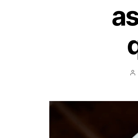
as
Au
d
ar