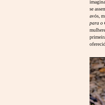
imagina
se asse
avós, m
para o
mulhere
primeir
ofereci