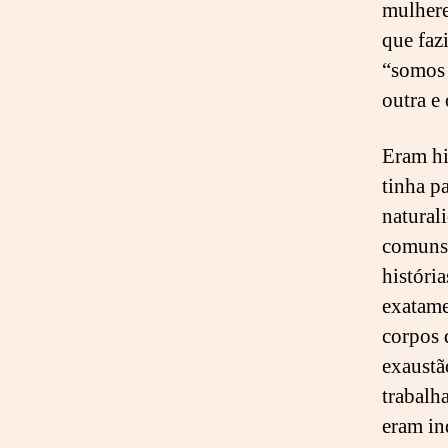
mulhere
que faz
“somos 
outra e
Eram hi
tinha p
natural
comuns,
históri
exatame
corpos 
exaustã
trabalha
eram in