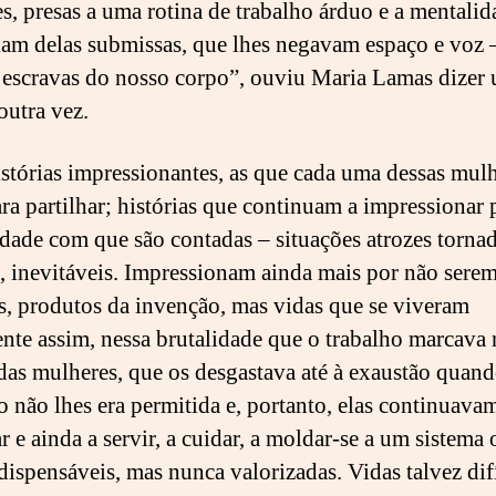
s, presas a uma rotina de trabalho árduo e a mentalid
iam delas submissas, que lhes negavam espaço e voz 
escravas do nosso corpo”, ouviu Maria Lamas dizer 
 outra vez.
stórias impressionantes, as que cada uma dessas mul
ara partilhar; histórias que continuam a impressionar 
idade com que são contadas – situações atrozes torna
 inevitáveis. Impressionam ainda mais por não serem
as, produtos da invenção, mas vidas que se viveram
nte assim, nessa brutalidade que o trabalho marcava 
das mulheres, que os desgastava até à exaustão quand
o não lhes era permitida e, portanto, elas continuava
r e ainda a servir, a cuidar, a moldar-se a um sistema
dispensáveis, mas nunca valorizadas. Vidas talvez dif