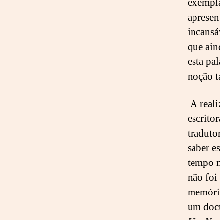
exempla
apresen
incansá
que ain
esta pa
noção 
A reali
escritor
traduto
saber e
tempo n
não foi
memória
um docu