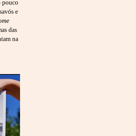
o pouco
isavós e
ome
as das
ntam na