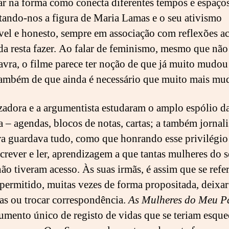
r na forma como conecta diferentes tempos e espaços
tando-nos a figura de Maria Lamas e o seu ativismo
vel e honesto, sempre em associação com reflexões a
da resta fazer. Ao falar de feminismo, mesmo que não
lavra, o filme parece ter noção de que já muito mudou 
também de que ainda é necessário que muito mais 
zadora e a argumentista estudaram o amplo espólio d
a – agendas, blocos de notas, cartas; a também jornali
ra guardava tudo, como que honrando esse privilégio
screver e ler, aprendizagem a que tantas mulheres do 
ão tiveram acesso. Às suas irmãs, é assim que se refere
 permitido, muitas vezes de forma propositada, deixar
s ou trocar correspondência.
As Mulheres do Meu P
mento único de registo de vidas que se teriam esque