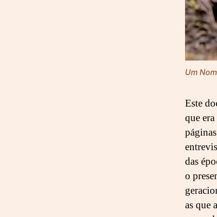
Um Nome
Este do
que era
páginas
entrevi
das épo
o prese
geracio
as que 