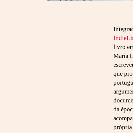
Integra
IndieLi
livro e
Maria L
escreve
que pro
portugu
argumen
documen
da époc
acompan
própria