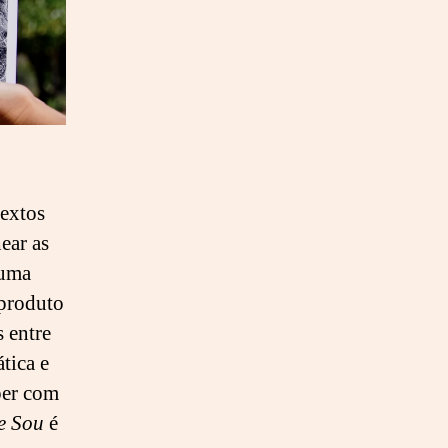
textos
ear as
 uma
 produto
s entre
tica e
per com
e Sou
é