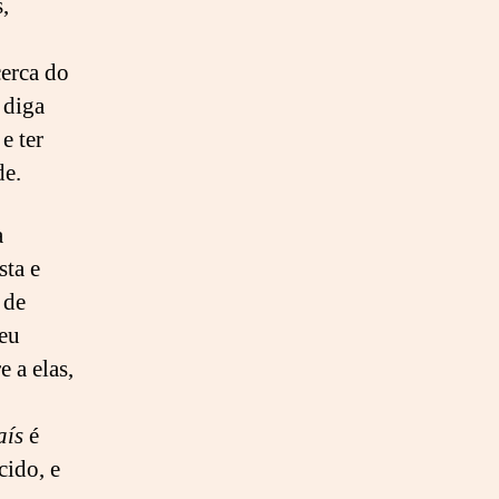
,
cerca do
 diga
e ter
mude.
a
sta e
 de
seu
 a elas,
aís
é
cido, e