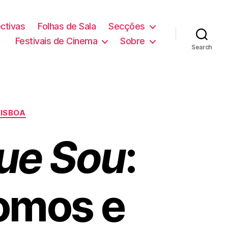
ctivas
Folhas de Sala
Secções
Festivais de Cinema
Sobre
Search
LISBOA
ue Sou
:
fomos e