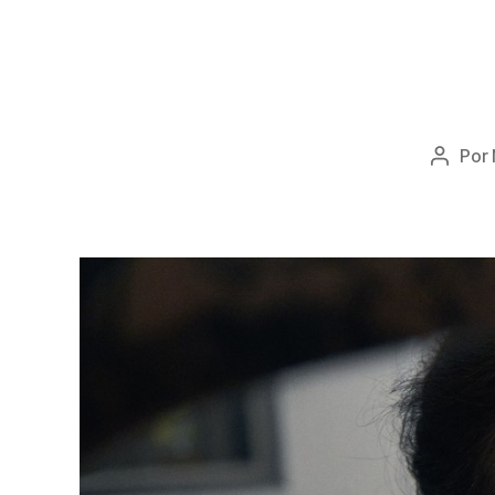
Por
Autor
do
artigo