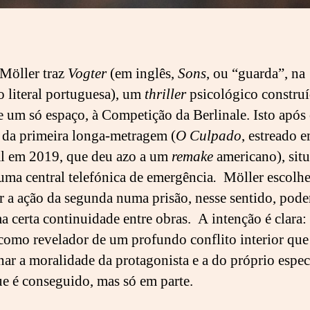
Möller traz
Vogter
(em inglês,
Sons
, ou “guarda”, na
o literal portuguesa), um
thriller
psicológico construí
de um só espaço, à Competição da Berlinale. Isto após
 da primeira longa-metragem (
O Culpado
, estreado 
l em 2019, que deu azo a um
remake
americano), sit
 uma central telefónica de emergência
.
Möller escolh
ar a ação da segunda numa prisão, nesse sentido, pod
a certa continuidade entre obras. A intenção é clara:
como revelador de um profundo conflito interior que
nar a moralidade da protagonista e a do próprio espec
e é conseguido, mas só em parte.