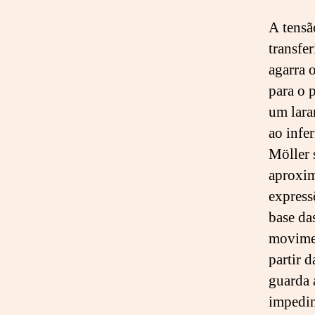
A tensã
transfe
agarra 
para o p
um laran
ao infer
Möller 
aproxim
express
base da
movimen
partir 
guarda 
impedin