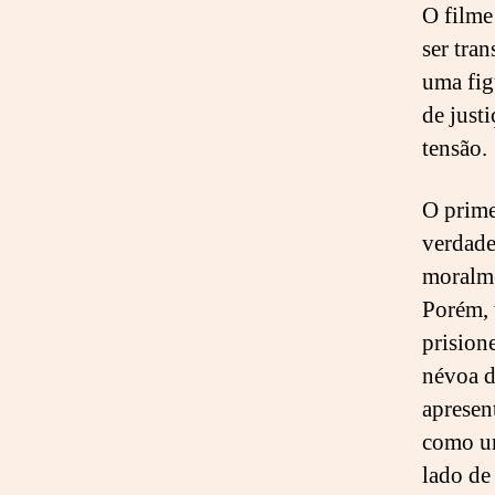
O filme
ser tra
uma fig
de just
tensão.
O prime
verdade
moralme
Porém, 
prision
névoa d
apresen
como um
lado de