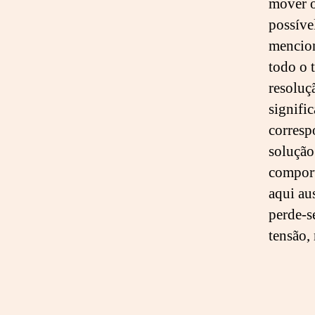
mover o
possíve
mencion
todo o 
resoluç
signifi
corresp
solução
comport
aqui au
perde-s
tensão,