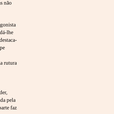
as não
agonista
 dá-lhe
destaca-
lpe
a rutura
der,
da pela
arte faz