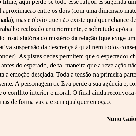
 filme, aqui perde-se todo esse fulgor. É sugerida u
l aproximação entre os dois (com uma dimensão mate
ada), mas é óbvio que não existe qualquer chance de
trabalho realizado anteriormente, e sobretudo após a
ão insatisfatória do mistério da relação (que exige um
cativa suspensão da descrença à qual nem todos conse
onder). As pistas dadas permitem que o espectador c
 antes do esperado, de tal maneira que a revelação nã
a a emoção desejada. Toda a tensão na primeira parte
sente. A personagem de Eva perde a sua agência e, co
e o conflito interior e moral. O final ainda reconvoca 
 mas de forma vazia e sem qualquer emoção.
Nuno Gaio 