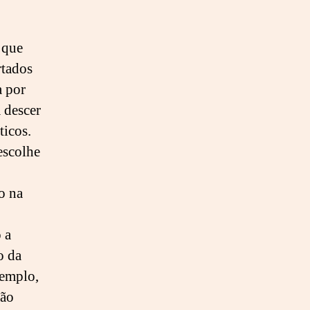
 que
rtados
a por
a descer
ticos.
escolhe
o na
 a
o da
xemplo,
são