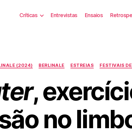
Críticas
Entrevistas
Ensaios
Retrospe
Categorias
LINALE (2024)
BERLINALE
ESTREIAS
FESTIVAIS D
ter
, exercíc
são no limb