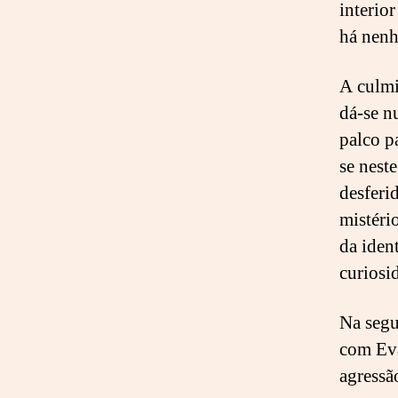
interio
há nenh
A culmi
dá-se n
palco p
se nest
desferi
mistéri
da iden
curiosid
Na segu
com Eva
agressã