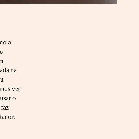
d
a
m
o
r
a
do a
l
 o
i
em
d
uada na
a
d
eu
e
emos ver
 usar o
 faz
tador.