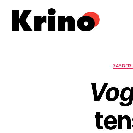
Krino
IFILNOVA
74ª BER
Vog
ten