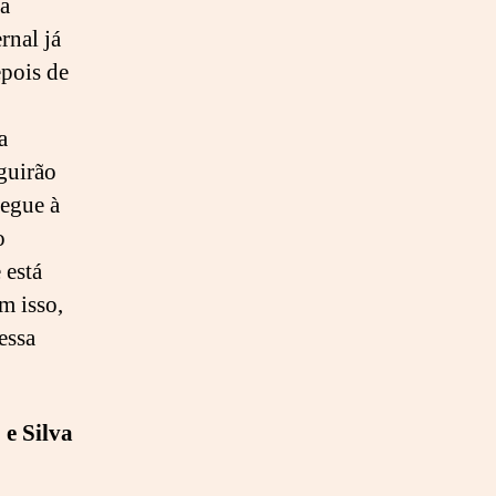
ma
rnal já
pois de
a
guirão
hegue à
o
 está
m isso,
essa
e Silva