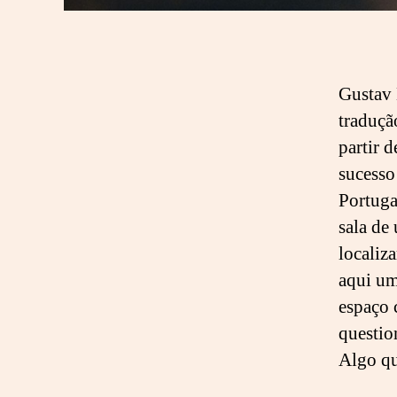
Gustav 
traduçã
partir 
sucesso
Portuga
sala de
localiz
aqui um
espaço 
questio
Algo qu