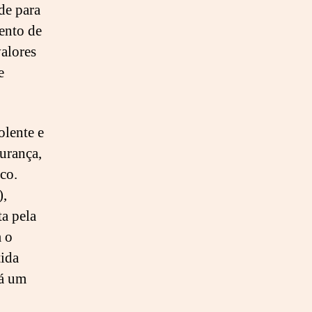
de para
mento de
valores
e
olente e
urança,
co.
),
ta pela
m o
tida
há um