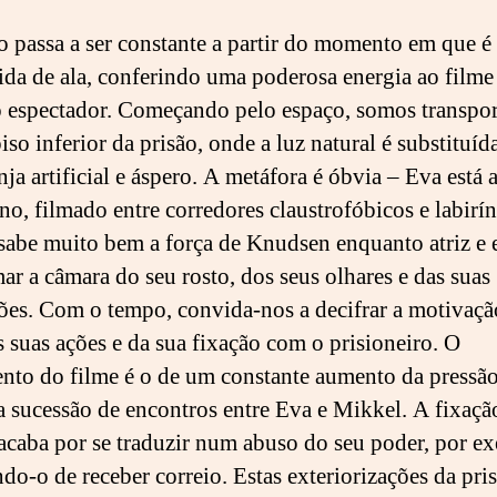
o passa a ser constante a partir do momento em que é
rida de ala, conferindo uma poderosa energia ao filme
o espectador. Começando pelo espaço, somos transpo
iso inferior da prisão, onde a luz natural é substituíd
ja artificial e áspero. A metáfora é óbvia – Eva está 
no, filmado entre corredores claustrofóbicos e labirín
sabe muito bem a força de Knudsen enquanto atriz e 
ar a câmara do seu rosto, dos seus olhares e das suas
ões. Com o tempo, convida-nos a decifrar a motivaçã
s suas ações e da sua fixação com o prisioneiro. O
to do filme é o de um constante aumento da pressão
da sucessão de encontros entre Eva e Mikkel. A fixaçã
acaba por se traduzir num abuso do seu poder, por e
do-o de receber correio. Estas exteriorizações da pri